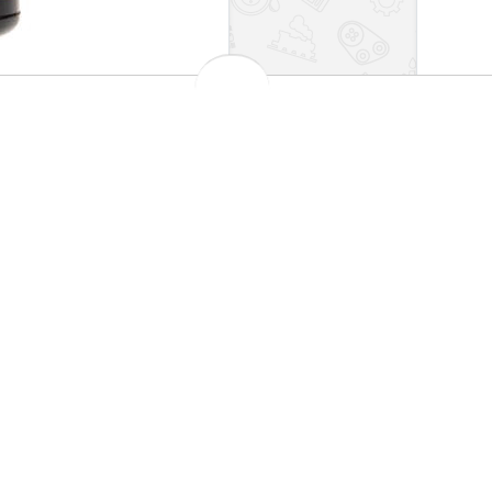
1 لیتر
روغن گیربکس دستی لیکومولی EP حجم 
999,000 تومان
قیمت و
افزو
93 % تخفیف