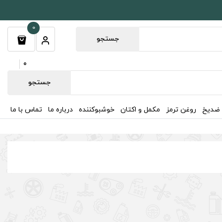
0
جستجو
0
جستجو
 ضدیخ
روغن ترمز
مکمل و اکتان
خوشبوکننده
درباره ما
تماس با ما