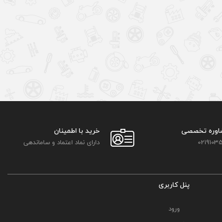
اوره تخصصی
خرید با اطمینان
02191035
دارای نماد اعتماد و ساماندهی
پنل کاربری
ورود