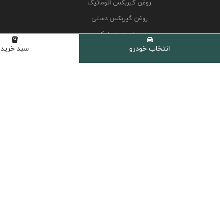
روغن گیربکس اتوماتیک
روغن گیربکس دستی
روغن هیدرولیک
انتخاب خودرو
سبد خرید
کولانت، ضدیخ و ضدجوش
مکمل و اکتان