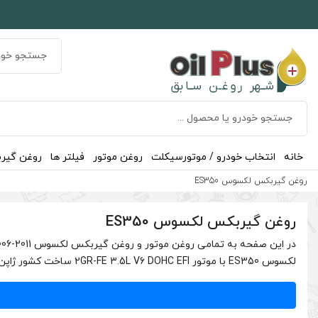
خانه
انتخاب خودرو / موتورسیکلت
روغن موتور
فیلتر ها
روغن گیر
روغن گیربکس لکسوس ES350
روغن گیربکس لکسوس ES350
لکسوس ES350 با موتور 2GR-FE 3.5L V6 DOHC EFI ساخت کشور ژاپن است که در …