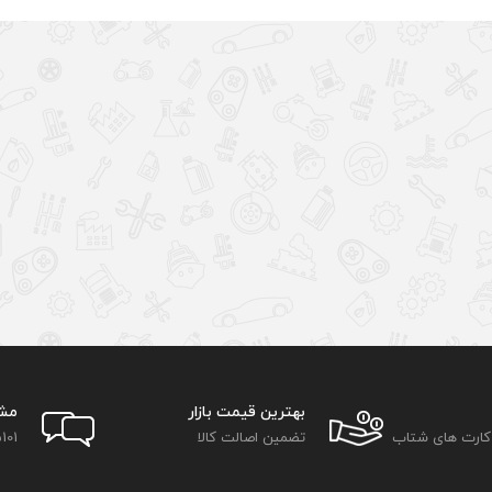
بهترین قیمت بازار
مش
 کارت های شتاب
تضمین اصالت کالا
101