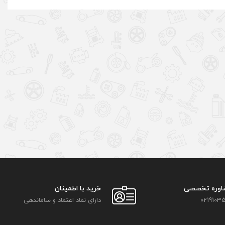
اوره تخصصی
خرید با اطمینان
02191035
دارای نماد اعتماد و ساماندهی