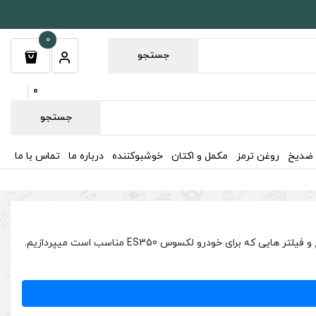
0
جستجو
0
جستجو
 ضدیخ
روغن ترمز
مکمل و اکتان
خوشبوکننده
درباره ما
تماس با ما
در این صفحه به تمامی روغن موتور و روغن گیربکس لکسوس ES350 2006-2011 و تمامی روغن ها شامل روغن گیربکس، هیدرولیک، ترمز و ضدیخ و فیلتر هایی که برای خودرو لکسوس ES350 مناسب است میپردازیم.