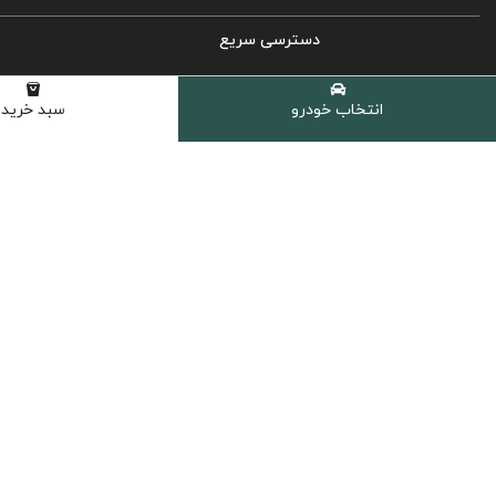
دسترسی سریع
روغن موتور خودرو
انتخاب خودرو
سبد خرید
روغن گیربکس اتوماتیک
روغن گیربکس دستی
روغن هیدرولیک
کولانت، ضدیخ و ضدجوش
مکمل و اکتان