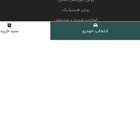
روغن هیدرولیک
کولانت، ضدیخ و ضدجوش
مکمل و اکتان
انتخاب خودرو
سبد خرید