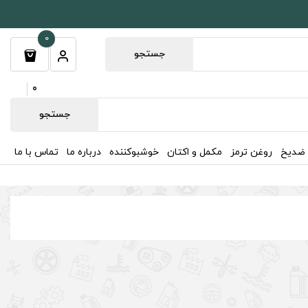
0
جستجو
0
جستجو
 ضدیخ
روغن ترمز
مکمل و اکتان
خوشبوکننده
درباره ما
تماس با ما