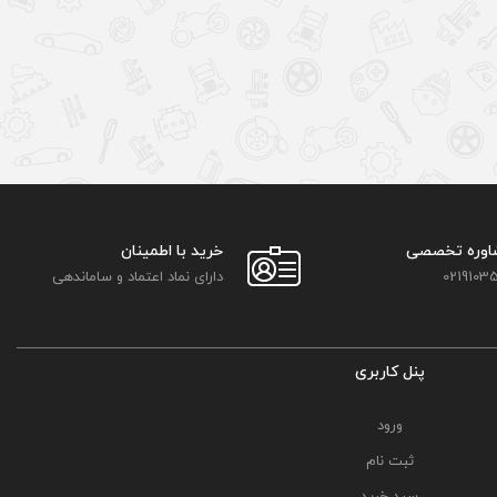
اوره تخصصی
خرید با اطمینان
02191035
دارای نماد اعتماد و ساماندهی
پنل کاربری
ورود
ثبت نام
سبد خرید