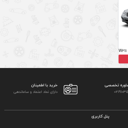
اوره تخصصی
خرید با اطمینان
02191035
دارای نماد اعتماد و ساماندهی
پنل کاربری