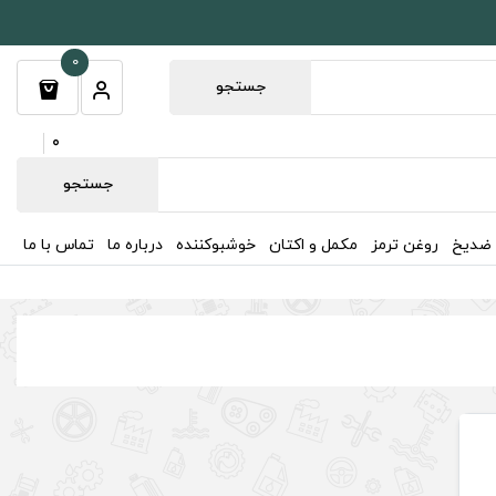
0
جستجو
0
جستجو
 ضدیخ
روغن ترمز
مکمل و اکتان
خوشبوکننده
درباره ما
تماس با ما