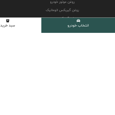
روغن موتور خودرو
روغن گیربکس اتوماتیک
روغن گیربکس دستی
انتخاب خودرو
سبد خرید
روغن هیدرولیک
کولانت، ضدیخ و ضدجوش
مکمل و اکتان