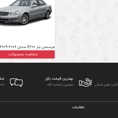
مرسدس بنز E200 سدان 2006-2009 W211
مشاهده محصولات
بهترین قیمت بازار
مش
 کارت های شتاب
تضمین اصالت کالا
101
اطلاعات