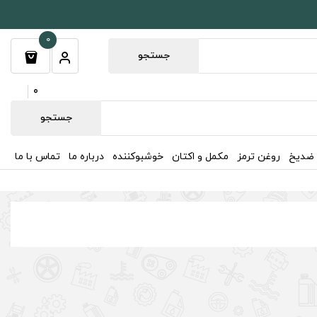
0
جستجو
0
جستجو
 ضدیخ
روغن ترمز
مکمل و اکتان
خوشبوکننده
درباره ما
تماس با ما