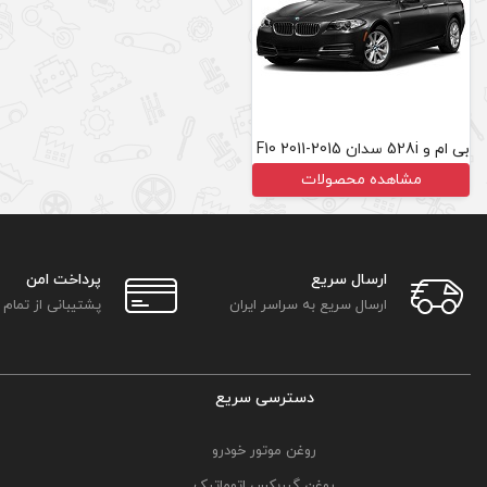
بی ام و 528i سدان F10 2011-2015
مشاهده محصولات
ارسال سریع
پرداخت امن
ارسال سریع به سراسر ایران
پشتیبانی از تمام
دسترسی سریع
روغن موتور خودرو
روغن گیربکس اتوماتیک