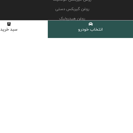
روغن گیربکس دستی
روغن هیدرولیک
کولانت، ضدیخ و ضدجوش
انتخاب خودرو
سبد خرید
مکمل و اکتان