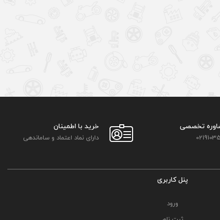
اوره تخصصی
خرید با اطمینان
02191035
دارای نماد اعتماد و ساماندهی
پنل کاربری
ورود
ثبت نام