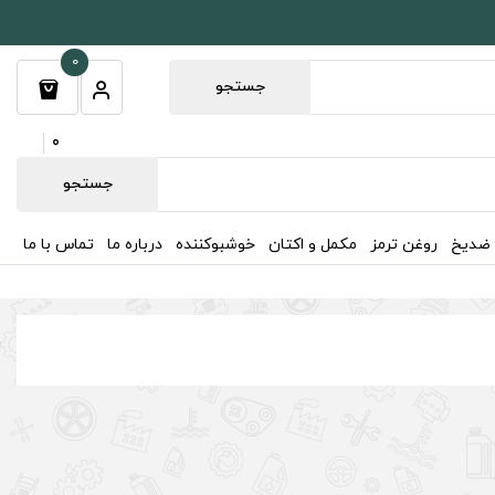
0
جستجو
0
جستجو
 ضدیخ
روغن ترمز
مکمل و اکتان
خوشبوکننده
درباره ما
تماس با ما