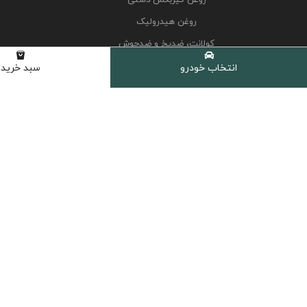
روغن هیدرولیک
کولانت، ضدیخ و ضدجوش
مکمل و اکتان
انتخاب خودرو
سبد خرید