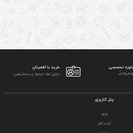
اوره تخصصی
خرید با اطمینان
02191035
دارای نماد اعتماد و ساماندهی
پنل کاربری
ورود
ثبت نام
سبد خرید