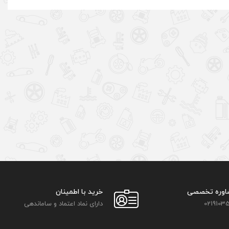
اوره تخصصی
خرید با اطمینان
02191035
دارای نماد اعتماد و ساماندهی