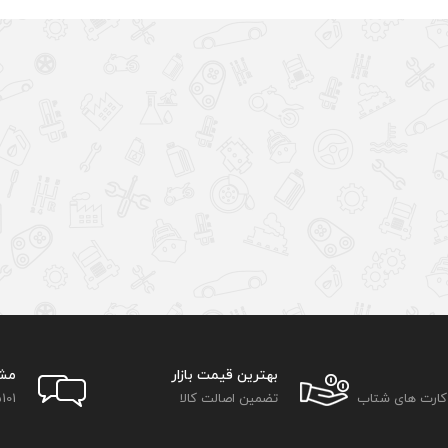
بهترین قیمت بازار
مش
 کارت های شتاب
تضمین اصالت کالا
101