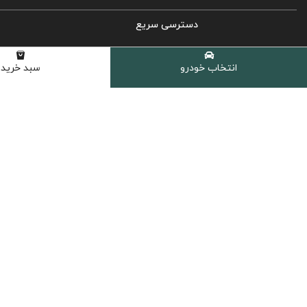
دسترسی سریع
روغن موتور خودرو
انتخاب خودرو
سبد خرید
روغن گیربکس اتوماتیک
روغن گیربکس دستی
روغن هیدرولیک
کولانت، ضدیخ و ضدجوش
مکمل و اکتان