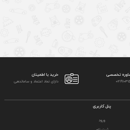
اوره تخصصی
خرید با اطمینان
02191035
دارای نماد اعتماد و ساماندهی
پنل کاربری
ورود
ثبت نام