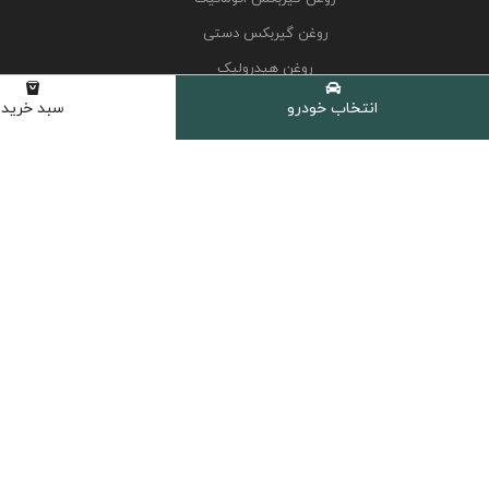
روغن گیربکس دستی
روغن هیدرولیک
کولانت، ضدیخ و ضدجوش
انتخاب خودرو
سبد خرید
مکمل و اکتان