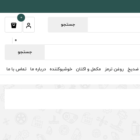
0
جستجو
0
جستجو
 ضدیخ
روغن ترمز
مکمل و اکتان
خوشبوکننده
درباره ما
تماس با ما