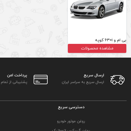
بی ام و 630i کوپه
مشاهده محصولات
ارسال سریع
پرداخت امن
ارسال سریع به سراسر ایران
پشتیبانی از تمام
دسترسی سریع
روغن موتور خودرو
روغن گیربکس اتوماتیک