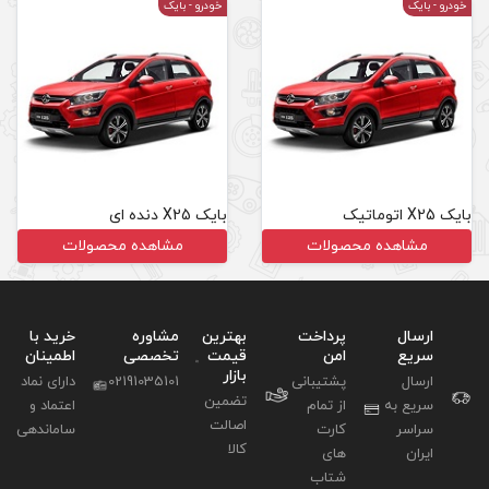
خودرو
- بایک
بایک X25 دنده ای
مشاهده محصولات
بهترین
مشاوره
خرید با
قیمت
تخصصی
اطمینان
بازار
02191035101
دارای نماد
تضمین
اعتماد و
اصالت
ساماندهی
کالا