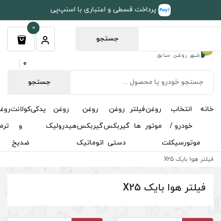
طی و اعتباری با اسنپ‌پی
0
جستجو
0
جستجو
روغن
روغن
روغن
یدکی
کولانت
روغن
مکمل
خوشبوکننده
درباره
تماس
گیربکس
گیربکس
هیدرولیک
و
ترمز
و
ما
با ما
دستی
اتوماتیک
ضدیخ
اکتان