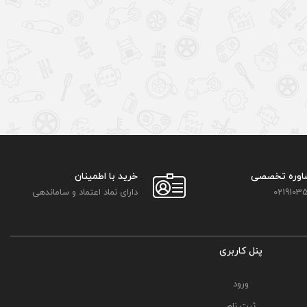
اوره تخصصی
خرید با اطمینان
02191035
دارای نماد اعتماد و ساماندهی
پنل کاربری
ورود
ثبت نام