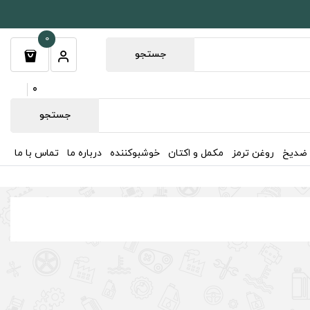
0
جستجو
0
جستجو
 ضدیخ
روغن ترمز
مکمل و اکتان
خوشبوکننده
درباره ما
تماس با ما