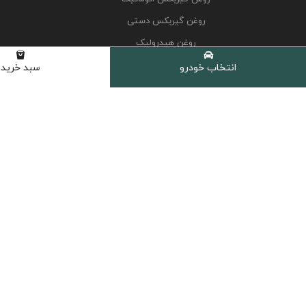
روغن گیربکس دستی
روغن هیدرولیک
کولانت، ضدیخ و ضدجوش
انتخاب خودرو
سبد خرید
مکمل و اکتان