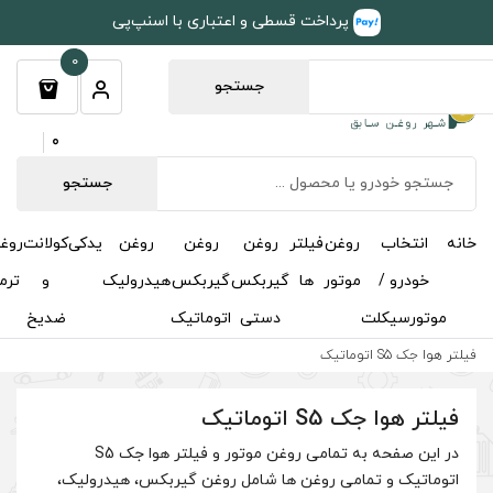
طی و اعتباری با اسنپ‌پی
0
جستجو
0
جستجو
روغن
روغن
روغن
یدکی
کولانت
روغن
مکمل
خوشبوکننده
درباره
تماس
گیربکس
گیربکس
هیدرولیک
و
ترمز
و
ما
با ما
دستی
اتوماتیک
ضدیخ
اکتان
در این صفحه به تمامی روغن موتور و فیلتر هوا جک S5
ها شامل روغن گیربکس، هیدرولیک،