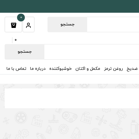
0
جستجو
0
جستجو
 ضدیخ
روغن ترمز
مکمل و اکتان
خوشبوکننده
درباره ما
تماس با ما