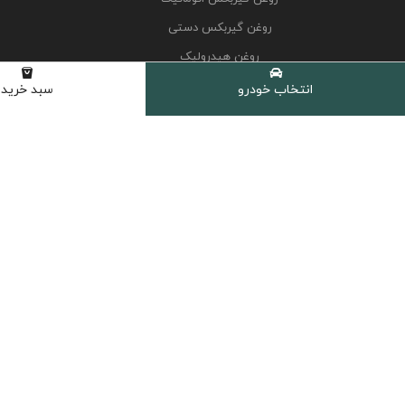
روغن گیربکس دستی
روغن هیدرولیک
کولانت، ضدیخ و ضدجوش
انتخاب خودرو
سبد خرید
مکمل و اکتان