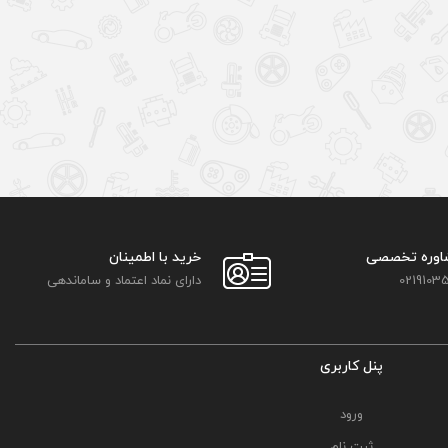
اوره تخصصی
خرید با اطمینان
02191035
دارای نماد اعتماد و ساماندهی
پنل کاربری
ورود
ثبت نام