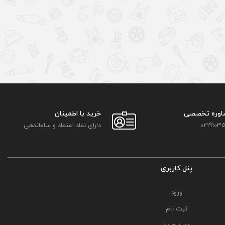
اوره تخصصی
خرید با اطمینان
02191035
دارای نماد اعتماد و ساماندهی
پنل کاربری
ورود
ثبت نام
سبد خرید