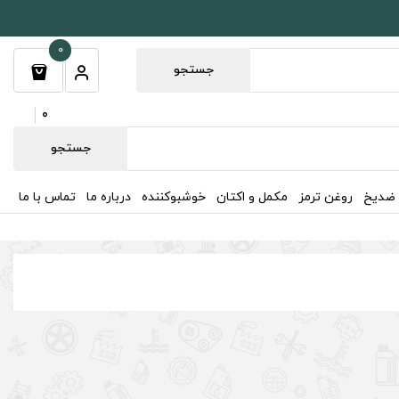
0
جستجو
0
جستجو
 ضدیخ
روغن ترمز
مکمل و اکتان
خوشبوکننده
درباره ما
تماس با ما