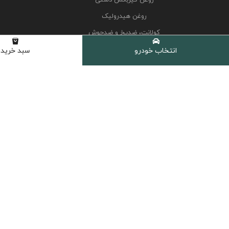
روغن هیدرولیک
کولانت، ضدیخ و ضدجوش
مکمل و اکتان
انتخاب خودرو
سبد خرید