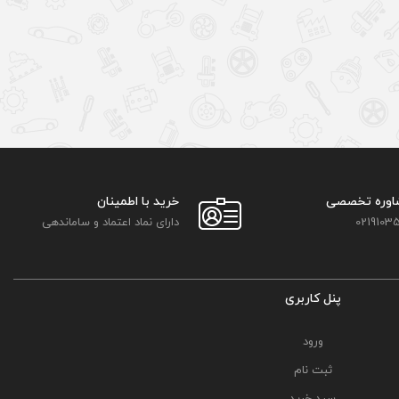
اوره تخصصی
خرید با اطمینان
02191035
دارای نماد اعتماد و ساماندهی
پنل کاربری
ورود
ثبت نام
سبد خرید