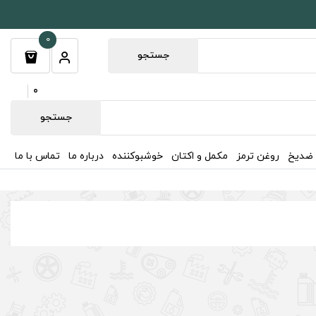
0
جستجو
0
جستجو
 ضدیخ
روغن ترمز
مکمل و اکتان
خوشبوکننده
درباره ما
تماس با ما