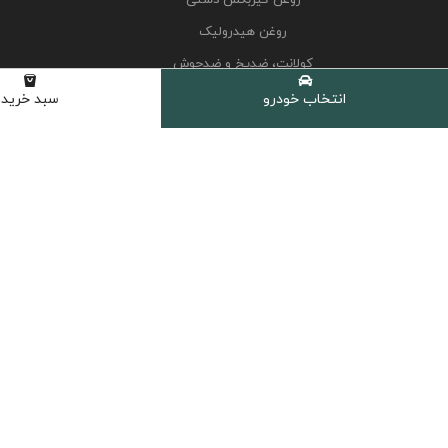
روغن هیدرولیک
کولانت، ضدیخ و ضدجوش
مکمل و اکتان
انتخاب خودرو
سبد خرید