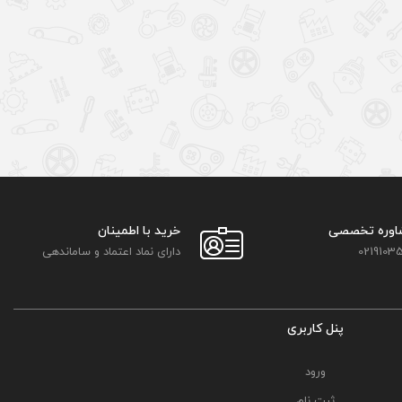
اوره تخصصی
خرید با اطمینان
02191035
دارای نماد اعتماد و ساماندهی
پنل کاربری
ورود
ثبت نام