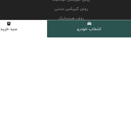
روغن گیربکس دستی
روغن هیدرولیک
کولانت، ضدیخ و ضدجوش
انتخاب خودرو
سبد خرید
مکمل و اکتان