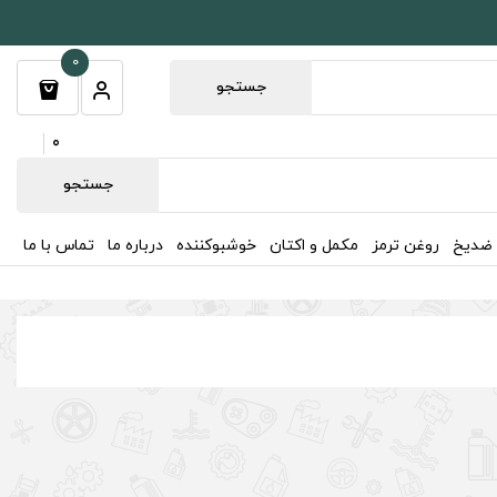
0
جستجو
0
جستجو
 ضدیخ
روغن ترمز
مکمل و اکتان
خوشبوکننده
درباره ما
تماس با ما