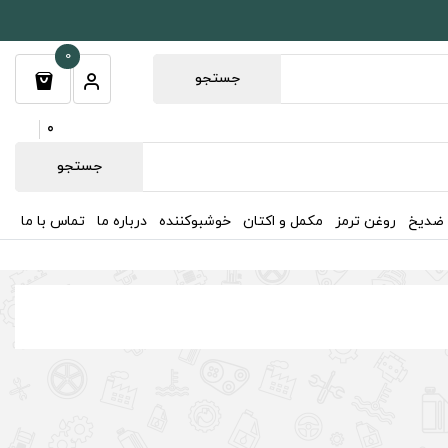
0
جستجو
0
جستجو
 ضدیخ
روغن ترمز
مکمل و اکتان
خوشبوکننده
درباره ما
تماس با ما