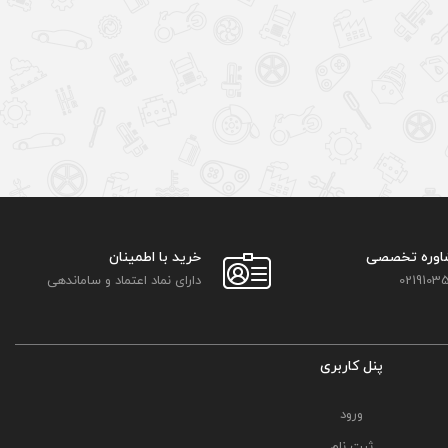
اوره تخصصی
خرید با اطمینان
02191035
دارای نماد اعتماد و ساماندهی
پنل کاربری
ورود
ثبت نام