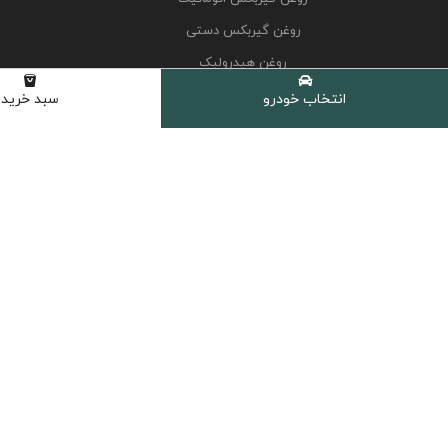
روغن گیربکس دستی
روغن هیدرولیک
کولانت، ضدیخ و ضدجوش
انتخاب خودرو
سبد خرید
مکمل و اکتان