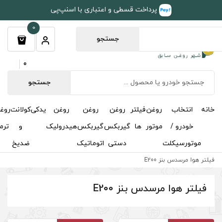
طی و اعتباری با اسنپ‌پی
0
جستجو
0
جستجو
روغن
روغن
روغن
یدکی
کولانت
روغن
مکمل
خوشبوکننده
درباره
تماس
گیربکس
گیربکس
هیدرولیک
و
ترمز
و
ما
با ما
دستی
اتوماتیک
ضدیخ
اکتان
E200