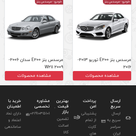
خودرو
- مرسدس بنز
مرسدس بنز E200 توربو 2013-
مرسدس بنز E200 سدان 2006-
2009 W211
مشاهده محصولات
بهترین
مشاوره
خرید با
قیمت
تخصصی
اطمینان
بازار
02191035101
دارای نماد
تضمین
اعتماد و
اصالت
ساماندهی
کالا