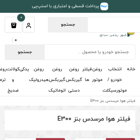
طی و اعتباری با اسنپ‌پی
0
جستجو
0
جستجو
روغن
روغن
روغن
یدکی
کولانت
روغن
مکمل
خوشبوکننده
درباره
تماس
گیربکس
گیربکس
هیدرولیک
و
ترمز
و
ما
با ما
دستی
اتوماتیک
ضدیخ
اکتان
E300