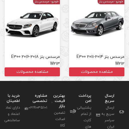
خودرو
- مرسدس بنز
مرسدس بنز E300 2016-2018
W213
مشاهده محصولات
بهترین
مشاوره
خرید با
قیمت
تخصصی
اطمینان
بازار
02191035101
دارای نماد
تضمین
اعتماد و
اصالت
ساماندهی
کالا