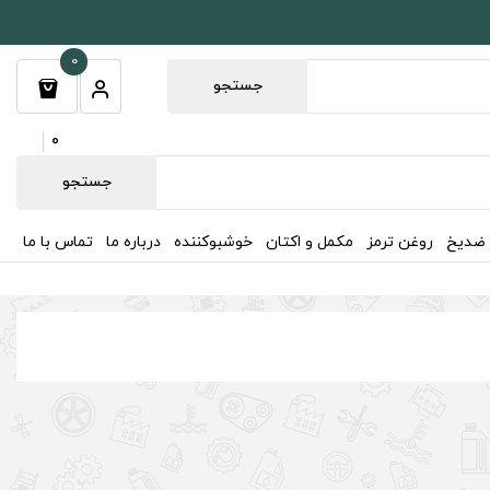
0
جستجو
0
جستجو
 ضدیخ
روغن ترمز
مکمل و اکتان
خوشبوکننده
درباره ما
تماس با ما