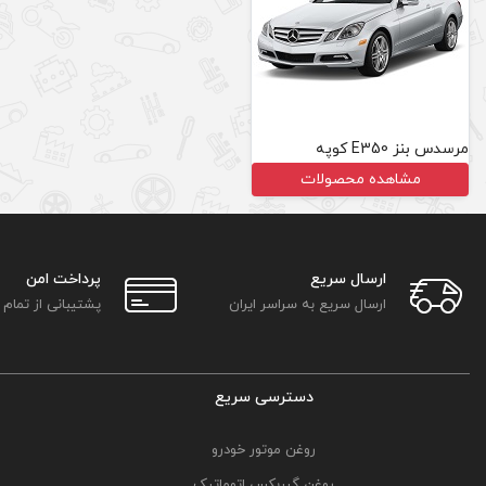
مرسدس بنز E350 کوپه
مشاهده محصولات
ارسال سریع
پرداخت امن
ارسال سریع به سراسر ایران
پشتیبانی از تمام
دسترسی سریع
روغن موتور خودرو
روغن گیربکس اتوماتیک