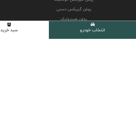
روغن گیربکس دستی
روغن هیدرولیک
کولانت، ضدیخ و ضدجوش
انتخاب خودرو
سبد خرید
مکمل و اکتان