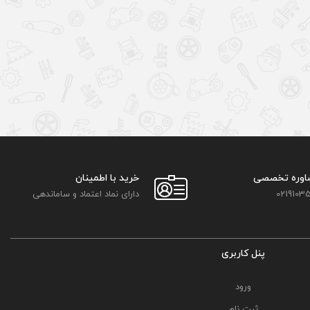
اوره تخصصی
خرید با اطمینان
02191035
دارای نماد اعتماد و ساماندهی
پنل کاربری
ورود
ثبت نام