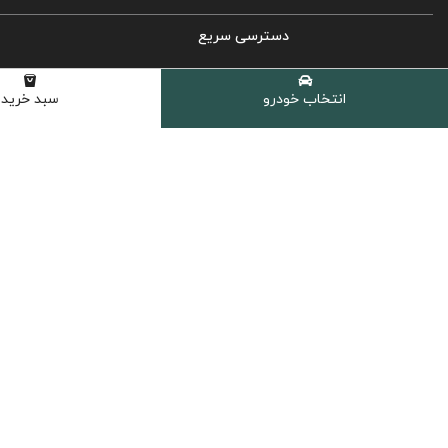
دسترسی سریع
روغن موتور خودرو
انتخاب خودرو
سبد خرید
روغن گیربکس اتوماتیک
روغن گیربکس دستی
روغن هیدرولیک
کولانت، ضدیخ و ضدجوش
مکمل و اکتان