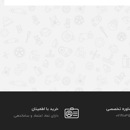
اوره تخصصی
خرید با اطمینان
02191035
دارای نماد اعتماد و ساماندهی