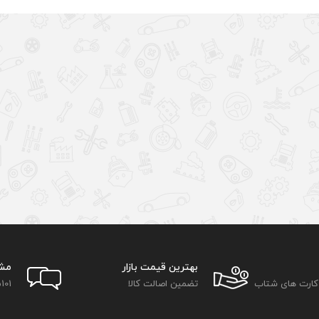
بهترین قیمت بازار
مش
 کارت های شتاب
تضمین اصالت کالا
101