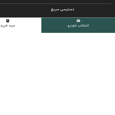
دسترسی سریع
روغن موتور خودرو
انتخاب خودرو
سبد خرید
روغن گیربکس اتوماتیک
روغن گیربکس دستی
روغن هیدرولیک
کولانت، ضدیخ و ضدجوش
مکمل و اکتان