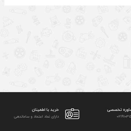
اوره تخصصی
خرید با اطمینان
02191035
دارای نماد اعتماد و ساماندهی