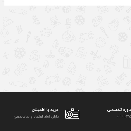
اوره تخصصی
خرید با اطمینان
02191035
دارای نماد اعتماد و ساماندهی