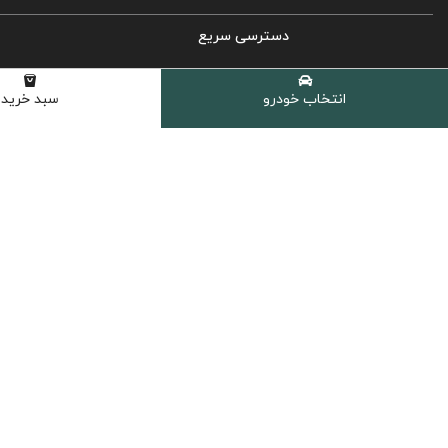
دسترسی سریع
روغن موتور خودرو
انتخاب خودرو
سبد خرید
روغن گیربکس اتوماتیک
روغن گیربکس دستی
روغن هیدرولیک
کولانت، ضدیخ و ضدجوش
مکمل و اکتان