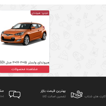
خودرو
- هیوندای
هیوندای ولستر 2015-2017 مدل GDi
مشاهده محصولات
بهترین قیمت بازار
مش
 کارت های شتاب
تضمین اصالت کالا
101