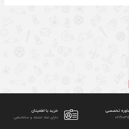
اوره تخصصی
خرید با اطمینان
02191035
دارای نماد اعتماد و ساماندهی