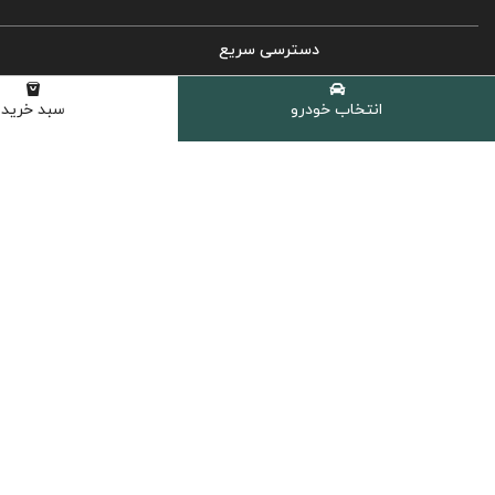
دسترسی سریع
روغن موتور خودرو
انتخاب خودرو
سبد خرید
روغن گیربکس اتوماتیک
روغن گیربکس دستی
روغن هیدرولیک
کولانت، ضدیخ و ضدجوش
مکمل و اکتان