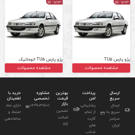
خودرو
- پژو
پژو پارس TU5 اتوماتیک
مشاهده محصولات
بهترین
مشاوره
خرید با
قیمت
تخصصی
اطمینان
بازار
02191035101
دارای نماد
تضمین
اعتماد و
اصالت
ساماندهی
کالا