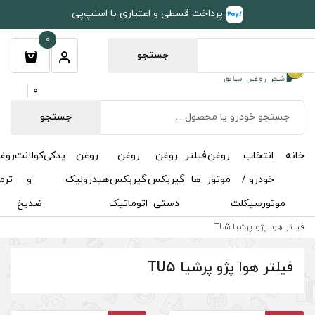
طی و اعتباری با اسنپ‌پی
0
جستجو
0
جستجو
روغن
روغن
روغن
یدکی
کولانت
روغن
مکمل
خوشبوکننده
درباره
تماس
گیربکس
گیربکس
هیدرولیک
و
ترمز
و
ما
با ما
دستی
اتوماتیک
ضدیخ
اکتان
T