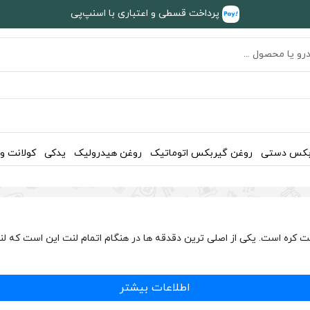
پرداخت قسطی و اعتباری با اسنپ‌پی
بکس دستی
روغن گیربکس اتوماتیک
روغن هیدرولیک
یدکی
کولانت و
بسترن B50 و B50F و B30 برند های کیو Hi-Q اصلی ساخت کره است. یکی از اصلی ترین دقدقه ها در هنگا
اطلاعات بیشتر