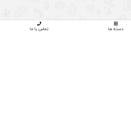
دسته ها
تماس با ما
اوره تخصصی
خرید با اطمینان
02191035
دارای نماد اعتماد و ساماندهی
پنل کاربری
ورود
ثبت نام