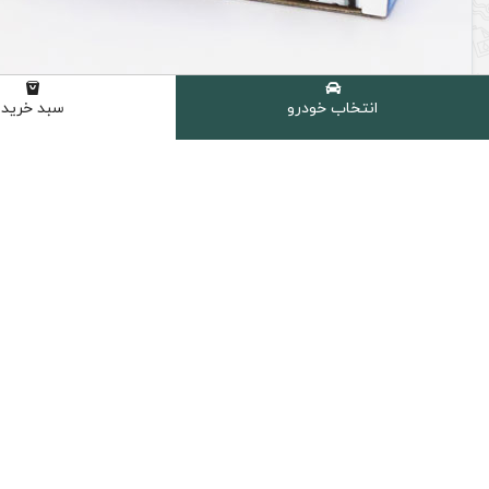
انتخاب خودرو
سبد خرید
لنت ترمز عقب بسترن B30 و B50F های کیو Hi-Q کره
ناموجود
ارسال سریع
پرداخت امن
ارسال سریع به سراسر ایران
پشتیبانی از تمام
دسترسی سریع
روغن موتور خودرو
روغن گیربکس اتوماتیک