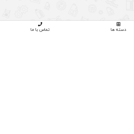
دسته ها
تماس با ما
اوره تخصصی
خرید با اطمینان
02191035
دارای نماد اعتماد و ساماندهی
پنل کاربری