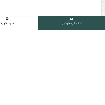
انتخاب خودرو
سبد خرید
لنت عقب بی ام و کد 4112 جنیون طرح اصلی
2,750,000 تومان
3,100,000 تومان
قیمت و موجودی بروز میباشد
افزودن به سبد خرید
ارسال سریع
پرداخت امن
ارسال سریع به سراسر ایران
پشتیبانی از تمام
دسترسی سریع