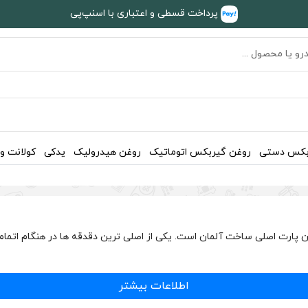
پرداخت قسطی و اعتباری با اسنپ‌پی
بکس دستی
روغن گیربکس اتوماتیک
روغن هیدرولیک
یدکی
کولانت و
 عقب BMW بی ام و 320i F30 سدان 2012 و 2013 و 2014 جنیون پارت اصلی ساخت آلمان است. یکی از اصلی ت
اطلاعات بیشتر