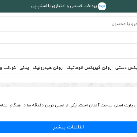
پرداخت قسطی و اعتباری با اسنپ‌پی
بکس دستی
روغن گیربکس اتوماتیک
روغن هیدرولیک
یدکی
کولانت و
 عقب BMW بی ام و 750li F02 2009 و 2010 و 2011 و 2012 جنیون پارت اصلی ساخت آلمان است. یکی از اصلی 
اطلاعات بیشتر