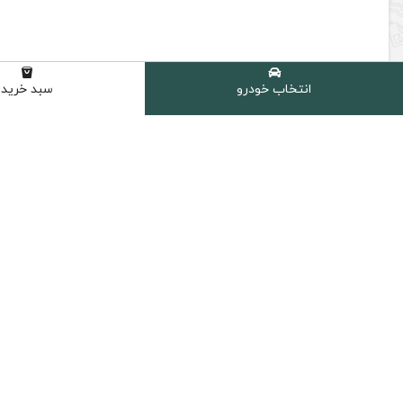
انتخاب خودرو
سبد خرید
لنت عقب بی ام و کد 4116 جنیون طرح اصلی
2,750,000 تومان
3,100,000 تومان
قیمت و موجودی بروز میباشد
افزودن به سبد خرید
ارسال سریع
پرداخت امن
ارسال سریع به سراسر ایران
پشتیبانی از تمام
دسترسی سریع