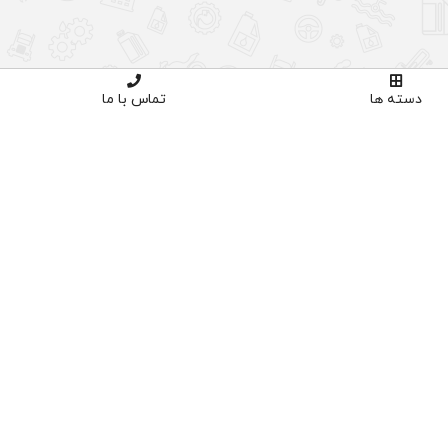
دسته ها
تماس با ما
اوره تخصصی
خرید با اطمینان
02191035
دارای نماد اعتماد و ساماندهی
پنل کاربری