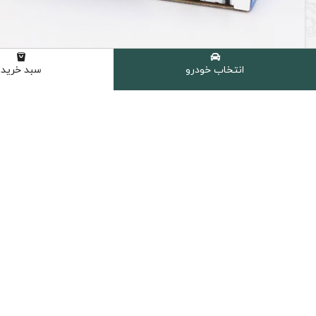
انتخاب خودرو
سبد خرید
لنت ترمز عقب میتسوبیشی های کیو Hi-Q کره
ناموجود
ارسال سریع
پرداخت امن
ارسال سریع به سراسر ایران
پشتیبانی از تمام
دسترسی سریع
روغن موتور خودرو
روغن گیربکس اتوماتیک