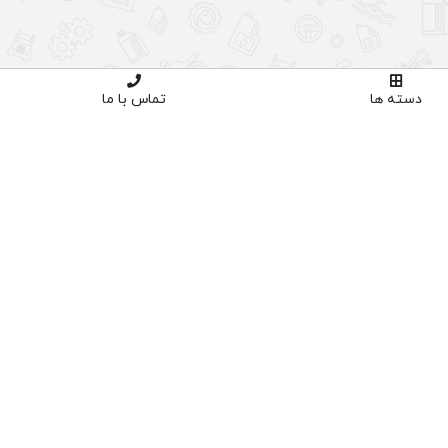
دسته ها
تماس با ما
اوره تخصصی
خرید با اطمینان
02191035
دارای نماد اعتماد و ساماندهی
پنل کاربری
ورود
ثبت نام