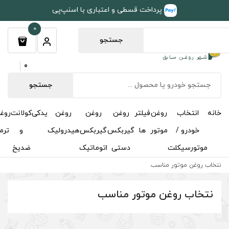
طی و اعتباری با اسنپ‌پی
0
جستجو
0
جستجو
روغن
روغن
روغن
یدکی
کولانت
روغن
مکمل
خوشبوکننده
درباره
تماس
گیربکس
گیربکس
هیدرولیک
و
ترمز
و
ما
با ما
دستی
اتوماتیک
ضدیخ
اکتان
ر مناسب