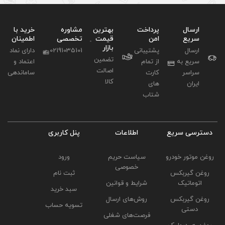
بهترین
مشاوره
خرید با
قیمت
تخصصی
اطمینان
بازار
02191035101
دارای نماد
تضمین
اعتماد و
اصالت
ساماندهی
کالا
لاعات
پنل کاربری
ت حریم
ورود
وصی
ثبت نام
و قوانین
سبد خرید
ای ارسال
تسویه حساب
ای شغلی