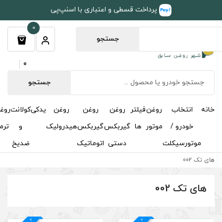
طی و اعتباری با اسنپ‌پی
0
جستجو
0
جستجو
روغن
روغن
روغن
یدکی
کولانت
روغن
مکمل
خوشبوکننده
درباره
تماس
گیربکس
گیربکس
هیدرولیک
و
ترمز
و
ما
با ما
دستی
اتوماتیک
ضدیخ
اکتان
4
د