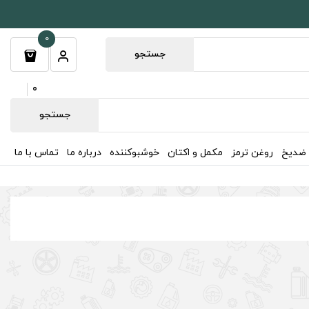
0
جستجو
0
جستجو
 ضدیخ
روغن ترمز
مکمل و اکتان
خوشبوکننده
درباره ما
تماس با ما