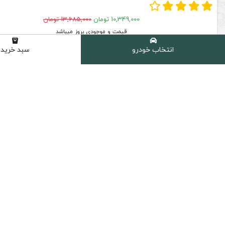
10,349,000 تومان
13,685,000 تومان
قیمت و موجودی بروز میباشد
افزودن به سبد خرید
انتخاب خودرو
سبد خرید
ارسال سریع
پرداخت امن
ارسال سریع به سراسر ایران
پشتیبانی از تمام
دسترسی سریع
روغن موتور خودرو
روغن گیربکس اتوماتیک
روغن گیربکس دستی
روغن هیدرولیک