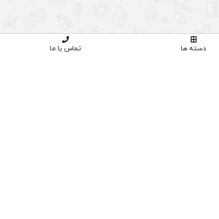
دسته ها
تماس با ما
اوره تخصصی
خرید با اطمینان
02191035
دارای نماد اعتماد و ساماندهی
پنل کاربری
ورود
ثبت نام
سبد خرید
تسویه حساب