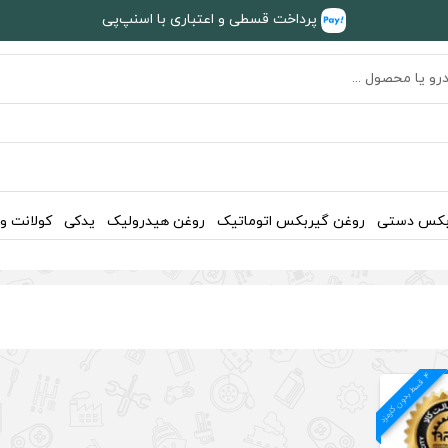
پرداخت قسطی و اعتباری با اسنپ‌پی
بکس دستی
روغن گیربکس اتوماتیک
روغن هیدرولیک
یدکی
کولانت و
4
د
ق
س
ط
بد
و
ن
ک
ارم
ز