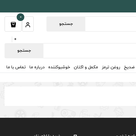
0
جستجو
0
جستجو
 ضدیخ
روغن ترمز
مکمل و اکتان
خوشبوکننده
درباره ما
تماس با ما