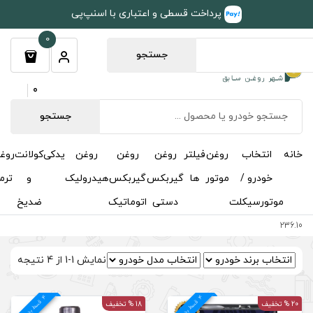
طی و اعتباری با اسنپ‌پی
0
جستجو
0
جستجو
روغن
روغن
روغن
یدکی
کولانت
روغن
مکمل
خوشبوکننده
درباره
تماس
گیربکس
گیربکس
هیدرولیک
و
ترمز
و
ما
با ما
دستی
اتوماتیک
ضدیخ
اکتان
نمایش 1-1 از 4 نتیجه
4
د
18 % تخفیف