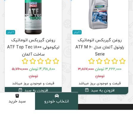
1 لیتر
روغن گیربکس اتوماتیک
AT-
لیکومولی ATF Top Tec 1800
ساخت آلمان
4,198,800 تومان
5,760,000
تومان
قیمت و موجودی بروز میباشد
افزودن به سبد
انتخاب خودرو
سبد خرید
دسته
بهترین
مشاوره
خرید با
قیمت
تخصصی
اطمینان
بازار
02191035101
دارای نماد