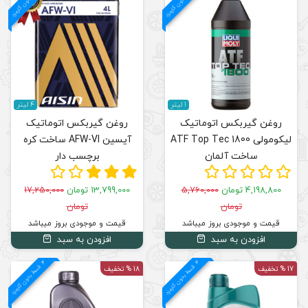
م
ق
س
ط
بد
و
ن
ک
ارم
ز
4 لیتر
روغن گیربکس اتوماتیک
ATF
آیسین AFW-VI ساخت کره
برچسب دار
13,799,000 تومان
17,250,000
تومان
قیمت و موجودی بروز میباشد
افزودن به سبد
4
د
م
ق
س
ط
بد
و
ن
ک
ارم
ز
18 % تخفیف