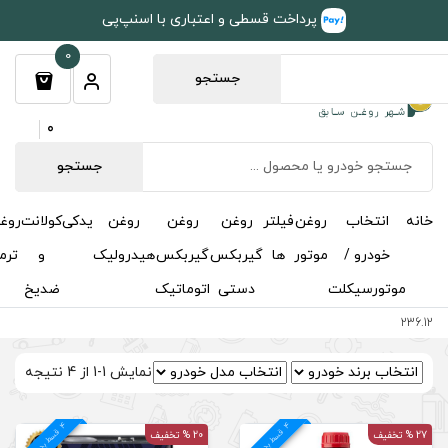
طی و اعتباری با اسنپ‌پی
0
جستجو
0
جستجو
روغن
روغن
روغن
یدکی
کولانت
روغن
مکمل
خوشبوکننده
درباره
تماس
گیربکس
گیربکس
هیدرولیک
و
ترمز
و
ما
با ما
دستی
اتوماتیک
ضدیخ
اکتان
نمایش 1-1 از 4 نتیجه
4
د
20 % تخفیف