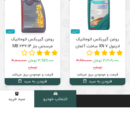
1 لیتر
روغن گیربکس اتوماتیک
مرسدس بنز MB 236.14
3,959,000 تومان
4,800,000
تومان
قیمت و موجودی بروز میباشد
افزودن به سبد
انتخاب خودرو
سبد خرید
دسته
بهترین
مشاوره
خرید با
قیمت
تخصصی
اطمینان
بازار
02191035101
دارای نماد
تضمین
اعتماد و