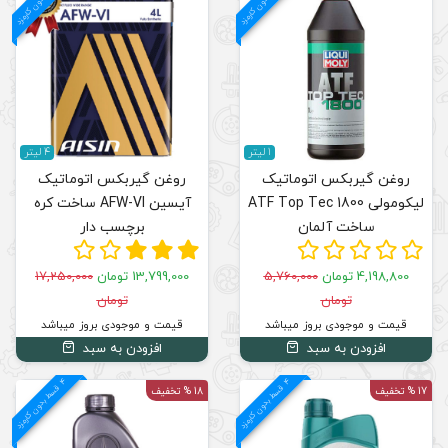
م
ق
س
ط
بد
و
ن
ک
ارم
ز
4 لیتر
روغن گیربکس اتوماتیک
ATF
آیسین AFW-VI ساخت کره
برچسب دار
13,799,000 تومان
17,250,000
تومان
قیمت و موجودی بروز میباشد
افزودن به سبد
4
د
م
ق
س
ط
بد
و
ن
ک
ارم
ز
18 % تخفیف