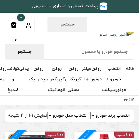
طی و اعتباری با اسنپ‌پی
0
جستجو
0
جستجو
روغن
روغن
روغن
یدکی
کولانت
روغن
مکمل
خوشبوکننده
درباره
تماس
گیربکس
گیربکس
هیدرولیک
و
ترمز
و
ما
با ما
دستی
اتوماتیک
ضدیخ
اکتان
نمایش 1-1 از 4 نتیجه
4
د
20 % تخفیف