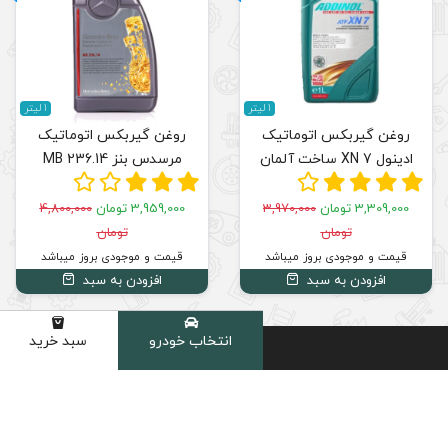
1 لیتر
روغن گیربکس اتوماتیک
مرسدس بنز MB 236.14
3,959,000 تومان
4,800,000
تومان
قیمت و موجودی بروز میباشد
افزودن به سبد
انتخاب خودرو
سبد خرید
دسته
بهترین
مشاوره
خرید با
قیمت
تخصصی
اطمینان
بازار
02191035101
دارای نماد
تضمین
اعتماد و