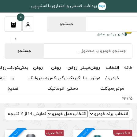
طی و اعتباری با اسنپ‌پی
0
جستجو
0
جستجو
روغن
روغن
روغن
یدکی
کولانت
روغن
مکمل
خوشبوکننده
درباره
تماس
گیربکس
گیربکس
هیدرولیک
و
ترمز
و
ما
با ما
دستی
اتوماتیک
ضدیخ
اکتان
نمایش 1-1 از 2 نتیجه
4
د
17 % تخفیف