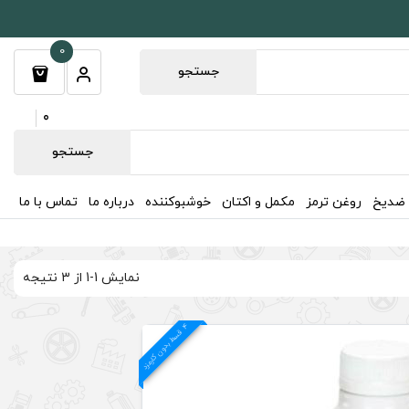
0
جستجو
0
جستجو
 ضدیخ
روغن ترمز
مکمل و اکتان
خوشبوکننده
درباره ما
تماس با ما
نمایش 1-1 از 3 نتیجه
4
د
ق
س
ط
بد
و
ن
ک
ارم
ز