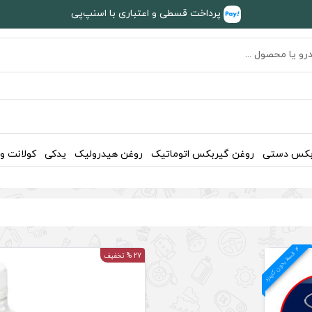
پرداخت قسطی و اعتباری با اسنپ‌پی
بکس دستی
روغن گیربکس اتوماتیک
روغن هیدرولیک
یدکی
کولانت و
4
د
ق
س
ط
بد
و
ن
ک
ارم
ز
27 % تخفیف