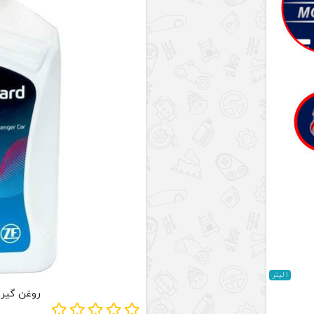
1 لیتر
روغن گیربکس