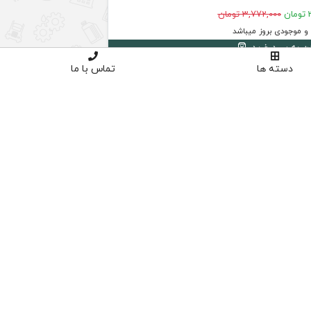
ن
3,772,000 تومان
 موجودی بروز میباشد
دن به سبد خرید
دسته ها
تماس با ما
4
د
ق
س
ط
بد
و
ن
ک
ارم
ز