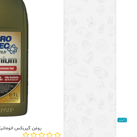
1 لیتر
روغن گیربکس اتوماتیک Pro Tec DCT+ DSG ساخت 