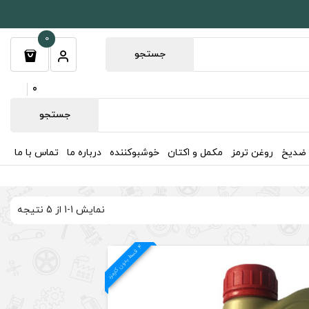
0
جستجو
0
جستجو
 ضدیخ
روغن ترمز
مکمل و اکتان
خوشبوکننده
درباره ما
تماس با ما
نمایش 1-1 از 5 نتیجه
4
د
ق
س
ط
بد
و
ن
ک
ارم
ز