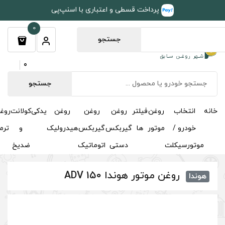
طی و اعتباری با اسنپ‌پی
0
جستجو
0
جستجو
روغن
روغن
روغن
یدکی
کولانت
روغن
مکمل
خوشبوکننده
درباره
تماس
گیربکس
گیربکس
هیدرولیک
و
ترمز
و
ما
با ما
دستی
اتوماتیک
ضدیخ
اکتان
 ADV 150