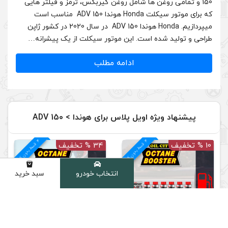
مل روغن گیربکس، ترمز و فیلتر هایی
که برای موتور سیکلت Honda هوندا ADV 150 مناسب است
میپردازیم. Honda هوندا ADV 150 در سال 2020 در کشور ژاپن
این موتور سیکلت از یک پیشرانه…
دامه مطلب
س برای هوندا > ADV 150
4
د
م
ق
س
ط
بد
و
ن
ک
ارم
ز
34 % تخفیف
انتخاب خودرو
سبد خرید
دسته