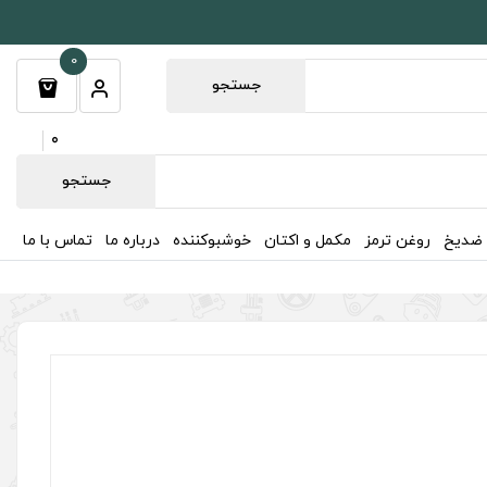
0
جستجو
0
جستجو
 ضدیخ
روغن ترمز
مکمل و اکتان
خوشبوکننده
درباره ما
تماس با ما