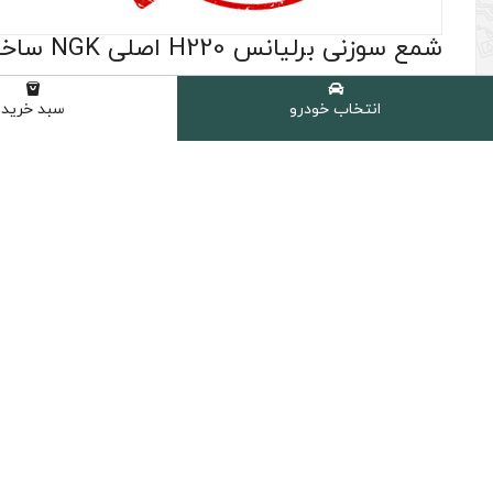
شمع سوزنی برلیانس H220 اصلی NGK ساخت ژاپن
(0 نظر مشتری )
انتخاب خودرو
سبد خرید
شامل :
4 عدد شمع سوزنی NGK مدل G-Power کد 5018 اصلی ساخت ژاپن