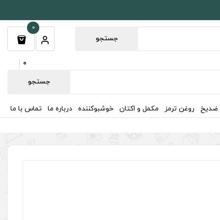
0
جستجو
0
جستجو
 ضدیخ
روغن ترمز
مکمل و اکتان
خوشبوکننده
درباره ما
تماس با ما