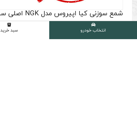
شمع سوزنی کیا اپیروس مدل NGK اصلی ساخت ژاپن
(0 نظر مشتری )
انتخاب خودرو
سبد خرید
شامل :
6 عدد شمع سوزنی NGK مدل G-Power کد 7092 اصلی ساخت ژاپن