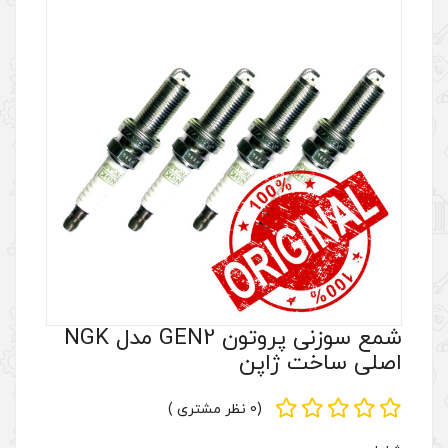
شمع سوزنی پروتون GEN2 مدل NGK
پن
(0 نظر مشتری )