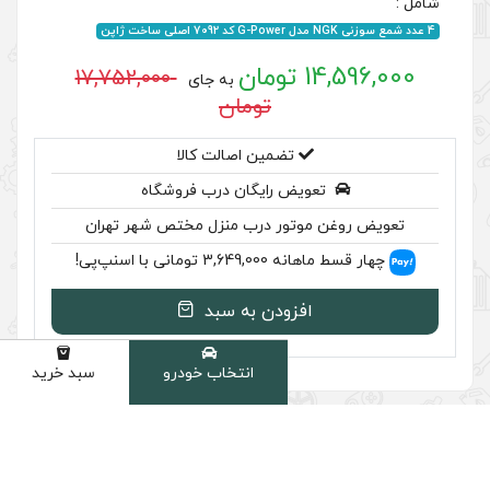
17,752,000
به جای
تومان
ضمین اصالت کالا
رایگان درب فروشگاه
ر درب منزل مختص شهر تهران
سنپ‌پی!
ودن به سبد
انتخاب خودرو
سبد خرید
دسته