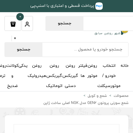
طی و اعتباری با اسنپ‌پی
0
جستجو
0
جستجو
روغن
روغن
روغن
یدکی
کولانت
روغن
مکمل
خوشبوکننده
درباره
تماس
گیربکس
گیربکس
هیدرولیک
و
ترمز
و
ما
با ما
دستی
اتوماتیک
ضدیخ
اکتان