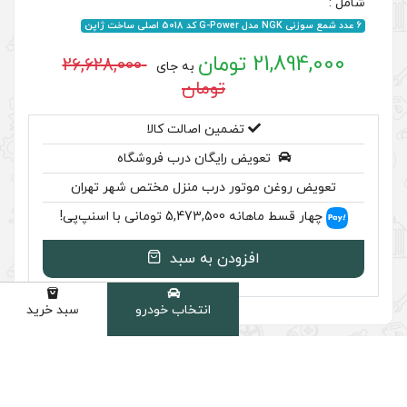
26,628,000
به جای
تومان
ضمین اصالت کالا
رایگان درب فروشگاه
ر درب منزل مختص شهر تهران
نپ‌پی!
ودن به سبد
انتخاب خودرو
سبد خرید
دسته