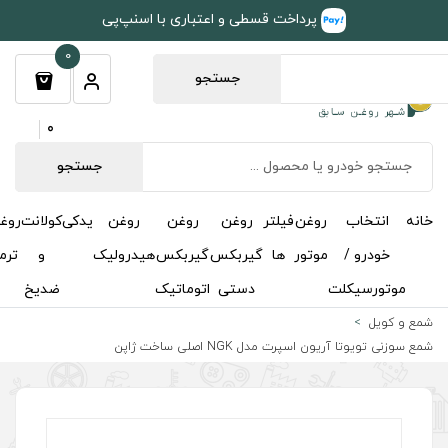
طی و اعتباری با اسنپ‌پی
0
جستجو
0
جستجو
روغن
روغن
روغن
یدکی
کولانت
روغن
مکمل
خوشبوکننده
درباره
تماس
گیربکس
گیربکس
هیدرولیک
و
ترمز
و
ما
با ما
دستی
اتوماتیک
ضدیخ
اکتان
خت ژاپن