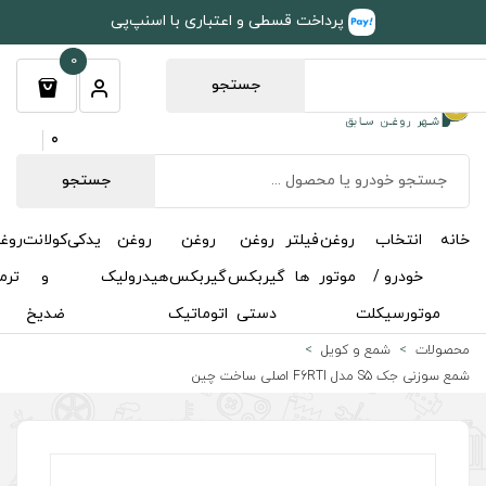
طی و اعتباری با اسنپ‌پی
0
جستجو
0
جستجو
روغن
روغن
روغن
یدکی
کولانت
روغن
مکمل
خوشبوکننده
درباره
تماس
گیربکس
گیربکس
هیدرولیک
و
ترمز
و
ما
با ما
دستی
اتوماتیک
ضدیخ
اکتان