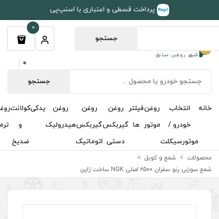
طی و اعتباری با اسنپ‌پی
0
جستجو
0
جستجو
روغن
روغن
روغن
یدکی
کولانت
روغن
مکمل
خوشبوکننده
درباره
تماس
گیربکس
گیربکس
هیدرولیک
و
ترمز
و
ما
با ما
دستی
اتوماتیک
ضدیخ
اکتان