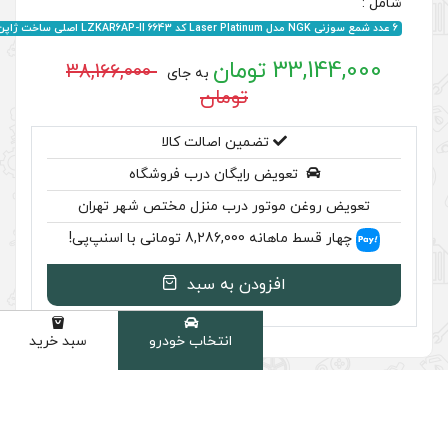
38,166,000
به جای
تومان
ضمین اصالت کالا
رایگان درب فروشگاه
ر درب منزل مختص شهر تهران
سنپ‌پی!
ودن به سبد
انتخاب خودرو
سبد خرید
دسته