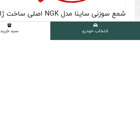
شمع سوزنی ساینا مدل NGK اصلی ساخت ژاپن
(0 نظر مشتری )
انتخاب خودرو
سبد خرید
شامل :
4 عدد شمع سوزنی NGK مدل G-Power کد 7092 اصلی ساخت ژاپن