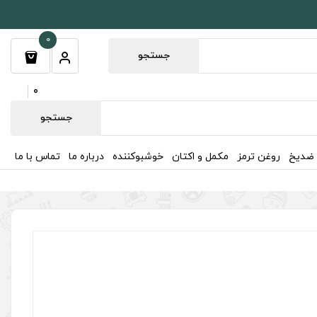
0
جستجو
0
جستجو
 ضدیخ
روغن ترمز
مکمل و اکتان
خوشبوکننده
درباره ما
تماس با ما