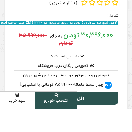
(0 نظر مشتری )
35,996,000
به جای
تومان
ضمین اصالت کالا
رایگان درب فروشگاه
ر درب منزل مختص شهر تهران
سنپ‌پی!
ودن به سبد
انتخاب خودرو
سبد خرید
دسته