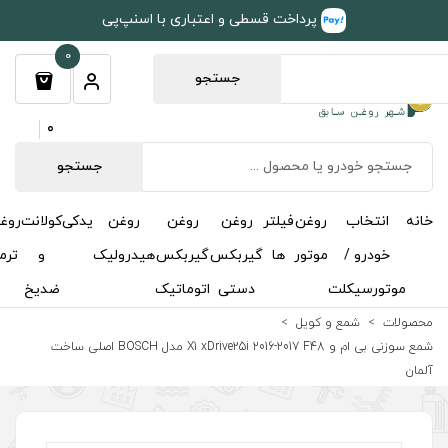
طی و اعتباری با اسنپ‌پی
0
جستجو
0
جستجو
روغن
روغن
روغن
یدکی
کولانت
روغن
مکمل
خوشبوکننده
درباره
تماس
گیربکس
گیربکس
هیدرولیک
و
ترمز
و
ما
با ما
دستی
اتوماتیک
ضدیخ
اکتان
شمع سوزنی بی ام و X1 xDrive25i 2016-2017 F48 مدل BOSCH اصلی ساخت