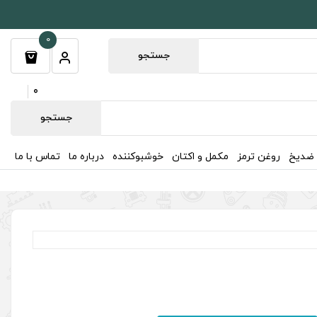
0
جستجو
0
جستجو
 ضدیخ
روغن ترمز
مکمل و اکتان
خوشبوکننده
درباره ما
تماس با ما