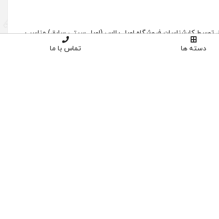
دسته ها
تماس با ما
1 عدد فیلتر هوا x33- A21-1109111 – ام وی ام 530