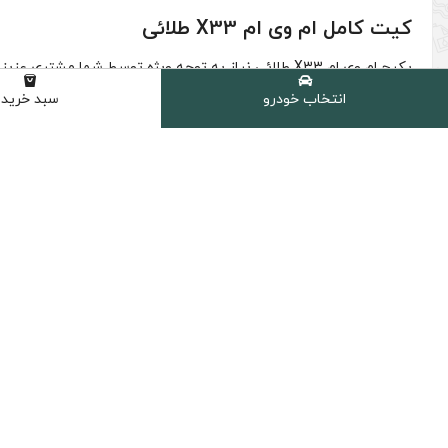
کیت کامل ام وی ام X33 طلائی
(0 نظر مشتری )
انتخاب خودرو
سبد خرید
شامل :
1 عدد روغن موتور اچ تی سی HTC مدل SN حجم 5 لیتر (10W-40)
1 عدد فیلتر روغن x33 – MVM 530 -550