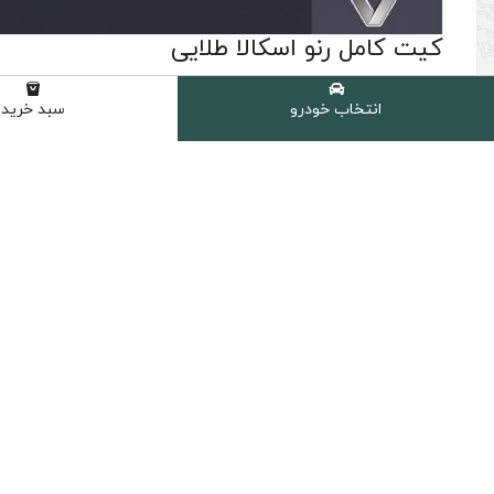
کیت کامل رنو اسکالا طلایی
(0 نظر مشتری )
انتخاب خودرو
سبد خرید
شامل :
1 عدد روغن موتور اچ تی سی HTC مدل SN حجم 5 لیتر (5W-30)
1 عدد فیلتر روغن رنو جنیون اصلی