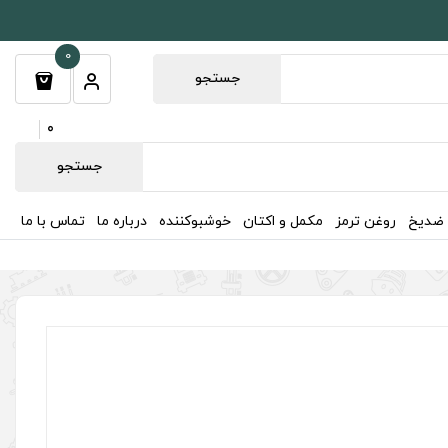
0
جستجو
0
جستجو
 ضدیخ
روغن ترمز
مکمل و اکتان
خوشبوکننده
درباره ما
تماس با ما