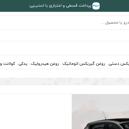
پرداخت قسطی و اعتباری با اسنپ‌پی
بکس دستی
روغن گیربکس اتوماتیک
روغن هیدرولیک
یدکی
کولانت و